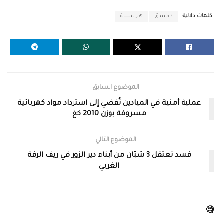
كلمات دلالية:
دمشق
هريبشة
الموضوع السابق
عملية أمنية في الميادين تُفضي إلى استرداد مواد كهربائية
مسروقة بوزن 2010 كغ
الموضوع التالي
قسد تعتقل 8 شبّان من أبناء دير الزور في ريف الرقة
الغربي
🧐