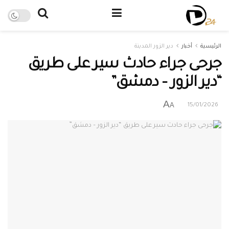
الرئيسية
أخبار
دير الزور المدينة
جرحى جراء حادث سير على طريق
“دير الزور – دمشق”
A
A
15/01/2026