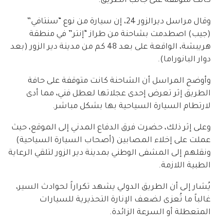
كانت متوقفة على جانب الطريق.
وقال مراسل ديرالزور 24، إن سيارة من نوع “سنتافي”
(جيب) اصطدمت بشاحنة من طراز “إنتر” في منطقة
هريبشة، الواقعة على بعد 48 كم من مدينة دير الزور (بعد
دوار البانوراما).
وأوضح المراسل أن الشاحنة كانت متوقفة على حافة
الطريق إثر تعرض إحدى عجلاتها لعطل فني، مما أدى
لارتطام السيارة السياحية بها بشكل مباشر.
وعلى إثر ذلك، حضرت فرق الدفاع المدني إلى الموقع، حيث
عملت على إخلاء المصابين (أصحاب السيارة السياحية)
ونقلهم إلى المشفى الوطني بمدينة دير الزور لتلقي الرعاية
الطبية اللازمة.
يُشار إلى أن الطريق الدولي يشهد تكراراً لحوادث السير،
غالباً ما تُعزى لضعف الإنارة التحذيرية للسيارات
المتعطلة أو السرعة الزائدة.