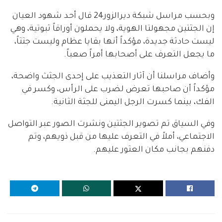
وبحسب مراسل شبكة ديرالزور24 قال أحد شهود العيان
إن الجثتين مجهولتا الهوية، ولا يحملون أوراقاً ثبوتية، وهي
ليست حادثة جديدة، مؤكداً أنها بقايا عظام وليست جثثاً،
ما يجعل التعرف على أصحابها أمراً صعباً.
وأضاف مراسلنا أن آثار التعذيب على إحدى الجثث واضحة،
مؤكداً أن صاحبها تعرض لضرب على الرأس، وكسر في
الفك، بينما كسرت الرجل اليمنى للجثة الثانية.
وفي السياق تم تصوير الجثتين ونشرت الصور عبر التواصل
الاجتماعي، أملاً في التعرف عليها من قبل ذويهم، وتم
دفنهم بجانب مكان العثور عليهم.