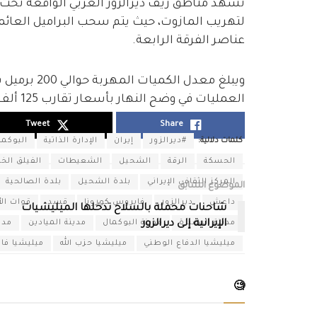
تشهد مناطق ريف ديرالزور الغربي الواقعة تح
لتهريب المازوت، حيث يتم سحب البراميل العائمة
عناصر الفرقة الرابعة.
ويبلغ معدل ا
العمليات في وضح النهار بأسعار تقارب 125 ألف ليرة للبرميل.
Tweet
Share
كلمات دلالية:
#ديرالزور
إيران
الإدارة الذاتية
البوكما
الحسكة
الرقة
الشحيل
الشعيطات
الفيلق ال
المركز الثقافي الإيراني
بلدة الشحيل
بلدة الصالحية
الموضوع السابق
داعش
ديرالزور
فايروس كورونا
قسد
قوات ال
شاحنات محملة بالسلاح تدخلها الميليشيات
مدينة البصيرة
مدينة البوكمال
مدينة الميادين
مدي
الإيرانية إلى ديرالزور
ميليشيا الدفاع الوطني
ميليشيا حزب الله
ميليشيا فا
🧐