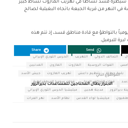
ت سيطرة قسد نشاطاً في تهريب المازوت نشاط كبير
 في النهر من قرية الجيعة باتجاه البغيلية لصالح
لكميات المهربة حوالي 200 برميل يومياً بالتواطؤ مع قادة مناطق قسد، إذ تتم هذه
Share
Send
ل
التحالف الدولي
التهريب
الحرس الثوري الإيراني
خامس
القوات الروسية
المازوت
المازون
المدنيين
بلدة حطلة
تنظيم داعش
تهريب المازوت
جيش الأسد
الموضوع التالي
أسد
قوات التحالف الدولي
قوات سوريا الديمقراطية
الابتزاز يطال المحتاجين للمساعدات بديرالزور
نة ديرالزور
مدينة هجين
ميليشيا الحرس الثوري الإيراني
طميون
ميليشيا لواء القدس
نظام الأسد
نهر الفرات