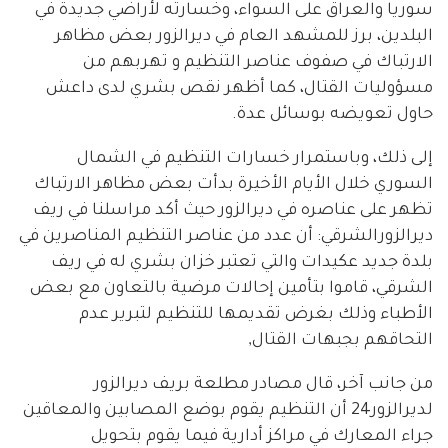
سوريا والعراق على السواء، وخسارته لأراضي جديدة في
البلدين، برز للمشهد العام في ديرالزور بعض مظاهر
الارتباك في صفوف عناصر التنظيم و تهربهم من
مسؤوليات القتال، كما أظهر نقص بشري لدى داعش
حاول تعويضه بوسائل عدة.
إلى ذلك، وباستمرار خسارات التنظيم في الشمال
السوري خلال الأيام الأخيرة بدأت بعض مظاهر الارتباك
تظهر على عناصره في ديرالزور حيث أكد مراسلنا في ريف
ديرالزورالشرقي: أن عدد من عناصر التنظيم المناصرين في
بلدة جديد عكيدات والتي تعتبر خزان بشري له في ريف
الشرقي، قاموا بتأمين إحالات مرضية بالتعاون مع بعض
الأطباء وذلك بغرض تقديمها للتنظيم لتبرير عدم
التحاقهم بجبهات القتال,
من جانب آخر، قال مصادر مطلعة بريف ديرالزور
لديرالزور24 أن التنظيم يقوم بوضع المصابين والمعاقين
جراء المعارك في مراكز أدارية فيما يقوم بتحويل