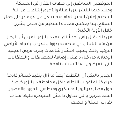
الموظفين السابقين إلى جبهات القتال في الحسكة
وحلب، فيما تنتشر بين الفينة والأخرى إشاعات عن نية
التنظيم إعلان النفير العام وتجنيد كل من هو قادر على حمل
السلاح، بما يعكس معاناة التنظيم من نقص بشري
خلال الآونة الأخيرة.
من ذلك، قال رامي أحد أبناء ريف ديرالزور الغربي أن الرجال
من فئة الشباب في منطقته بدؤوا بالهروب باتجاه الأراضي
التركية وذلك بسبب انتشار شائعات بقرب فرض التجنيد
الإجباري من قبل داعش، إضافة للمضايقات والاعتقالات
التي يتعرضون لها لأسباب تافهة.
الجدير بالذكر، أن التنظيم أيضاً ما زال يتكبد خسائر فادحة
جراء قتاله لقوات النظام داخل محافظة ديرالزور خاصة
حول مطار ديرالزور العسكري ومنطقتي الجورة والقصور
المحاصرتين والتي تحاول داعش السيطرة عليها منذ ما
يقارب السنة والنصف.