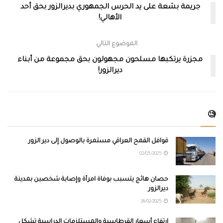
جريمة بشعة على يد الحرس الجمهوري بديرالزور بحق أحد
الأهالي!
الموضوع التالي
مجزرة يرتكبها مسلحون مجهولون بحق مجموعة من أبناء
ديرالزور!
🧐
قوافل القمح العراقي مستمرة بالوصول إلى دير الزور
02/05/2025
حصان هائج يتسبب بوفاة امرأة وإصابة شخصين بمدينة
ديرالزور
26/02/2025
ارتفاع أسعار القرطاسية والمستلزمات الدراسية تشكل