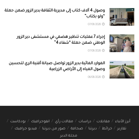
وصول 4 آلاف كتاب إلى مديرية الثقافة بدير الزور ضمن حملة
“ولو بكتاب”
07/08/2026
إجراء 7 عمليات تنظير هضمي في مستشفى دير الزور
الوطني ضمن حملة “شفاء 4”
07/08/2026
الموارد المائية بدير الزور تواصل صيانة أقنية الري لتحسين
وصول المياه إلى الأراضي الزراعية
06/08/2026
أبرز الأنباء
مقابلات
دراسات
مقالات رأي
انفوجرافيك
بودكاست
تقارير
خرائط
ديرتنا
صحافة
صور من ديرتنا
فيديو جرافيك
مجلة الدير