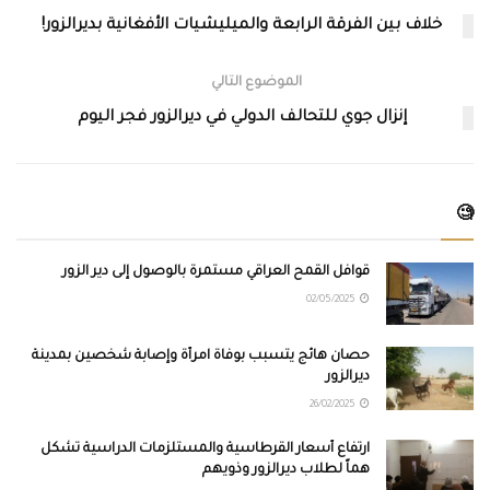
خلاف بين الفرقة الرابعة والميليشيات الأفغانية بديرالزور!
الموضوع التالي
إنزال جوي للتحالف الدولي في ديرالزور فجر اليوم
🧐
قوافل القمح العراقي مستمرة بالوصول إلى دير الزور
02/05/2025
حصان هائج يتسبب بوفاة امرأة وإصابة شخصين بمدينة
ديرالزور
26/02/2025
ارتفاع أسعار القرطاسية والمستلزمات الدراسية تشكل
هماً لطلاب ديرالزور وذويهم