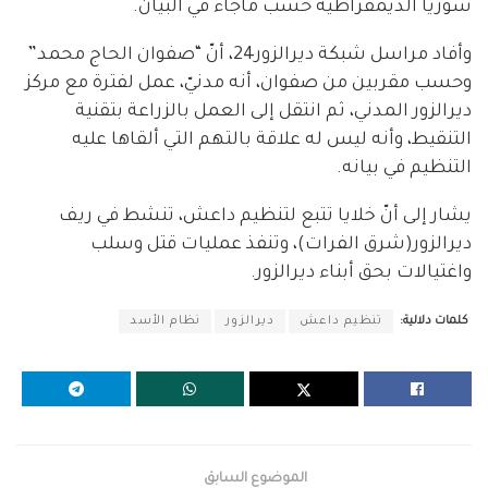
سوريا الديمقراطية حسب ماجاء في البيان.
وأفاد مراسل شبكة ديرالزور24، أنّ “صفوان الحاج محمد”
وحسب مقربين من صفوان، أنه مدنيّ، عمل لفترة مع مركز
ديرالزور المدني، ثم انتقل إلى العمل بالزراعة بتقنية
التنقيط، وأنه ليس له علاقة بالتهم التي ألقاها عليه
التنظيم في بيانه.
يشار إلى أنّ خلايا تتبع لتنظيم داعش، تنشط في ريف
ديرالزور(شرق الفرات)، وتنفذ عمليات قتل وسلب
واغتيالات بحق أبناء ديرالزور.
كلمات دلالية:
تنظيم داعش
ديرالزور
نظام الأسد
الموضوع السابق