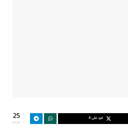
25
غرد على X
قراءة