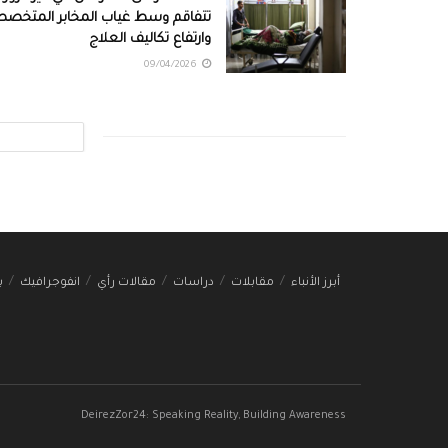
تتفاقم وسط غياب المخابر المتخصص
وارتفاع تكاليف العلاج
09/04/2026
أبرز الأنباء
مقابلات
دراسات
مقالات رأي
انفوجرافيك
ب
DeirezZor24: Speaking Reality, Building Awareness