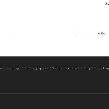
ة
المزيد
ودكاست
تقارير
خرائط
ديرتنا
صحافة
صور من ديرتنا
فيديو جرافيك
مج