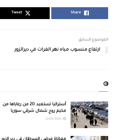
Tweet
Share
الموضوع السابق
ارتفاع منسوب مياه نهر الفرات في ديرالزور
🧐
أستراليا تستعيد 20 من رعاياها من
مخيم روج شمال شرقي سوريا
22/05/2026
معاناة مرضى السرطان في دير الزور