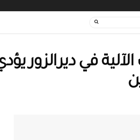
آلية في ديرالزور يؤدي
ن