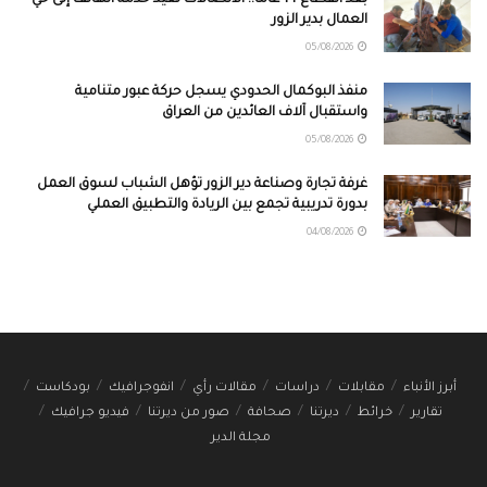
العمال بدير الزور
05/08/2026
منفذ البوكمال الحدودي يسجل حركة عبور متنامية
واستقبال آلاف العائدين من العراق
05/08/2026
غرفة تجارة وصناعة دير الزور تؤهل الشباب لسوق العمل
بدورة تدريبية تجمع بين الريادة والتطبيق العملي
04/08/2026
أبرز الأنباء
مقابلات
دراسات
مقالات رأي
انفوجرافيك
بودكاست
تقارير
خرائط
ديرتنا
صحافة
صور من ديرتنا
فيديو جرافيك
مجلة الدير