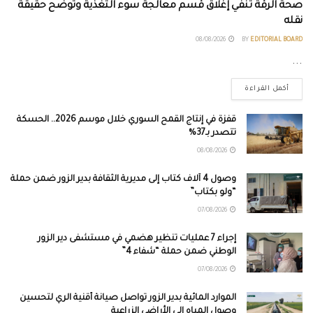
صحة الرقة تنفي إغلاق قسم معالجة سوء التغذية وتوضح حقيقة
نقله
08/08/2026
BY
EDITORIAL BOARD
...
أكمل القراءة
قفزة في إنتاج القمح السوري خلال موسم 2026.. الحسكة
تتصدر بـ37%
08/08/2026
وصول 4 آلاف كتاب إلى مديرية الثقافة بدير الزور ضمن حملة
“ولو بكتاب”
07/08/2026
إجراء 7 عمليات تنظير هضمي في مستشفى دير الزور
الوطني ضمن حملة “شفاء 4”
07/08/2026
الموارد المائية بدير الزور تواصل صيانة أقنية الري لتحسين
وصول المياه إلى الأراضي الزراعية