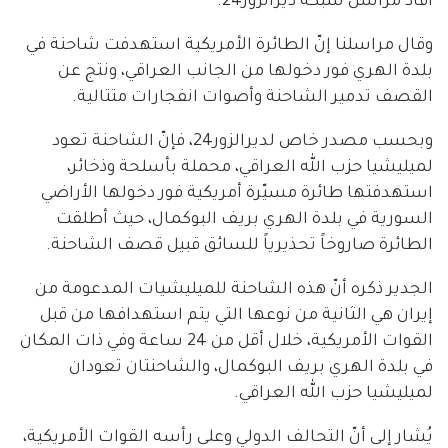
أفاد مراسل شبكة ديرالزور24.
وقال مراسلنا إنّ الطائرة الأمريكية استهدفت شاحنة في
بلدة الهري فور دخولها من الجانب العراقي، ونتج عن
القصف تدمير الشاحنة وأصوات انفجارات متتالية.
وبحسب مصدر خاص لديرالزور24، فإنّ الشاحنة تعود
لميليشيا حزب الله العراقي، محملة بأسلحة وذخائر،
استهدفتها طائرة مسيّرة أمريكية فور دخولها الأراضي
السورية في بلدة الهري بريف البوكمال، حيث أطلقت
الطائرة صاروخاً تحذيرياً للسائق قبيل قصف الشاحنة.
الجدير ذكره أنّ هذه الشاحنة للميليشيات المدعومة من
إيران هي الثانية من نوعها التي يتم استهدافها من قبل
القوات الأمريكية، خلال أقل من 24 ساعة وفي ذات المكان
في بلدة الهري بريف البوكمال، والشاحنتان تعودان
لميليشيا حزب الله العراقي.
يُشار إلى أنّ التحالف الدولي وعلى رأسه القوات الأمريكية،