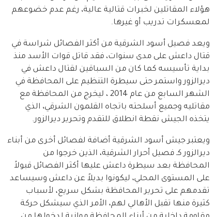
هؤلاء المقاتلين لخبرات قتالية عالية، رغم عدم خضوعهم
لمعسكرات تدريب أو غيرها.
ويعد فصيل أسود الشرقية من أكثر الفصائل شراسة في
قتال داعش على مدى سنوات، فقد قاتل قوات الأسد منذ
بداية تأسيسه كما كان من السباقين لقتال داعش في
ديرالزور واستمر حتى سيطرة التنظيم على المحافظة في
الشهر السابع من عام 2014 ، ليخرج من المحافظة مع
مقاتليه وجميع أسلحته باتجاه القلمون الشرقي، الذي
يتخذه الجيش نقطة انطلاق للتقدم وتحرير ديرالزور.
ويعتبر جيش أسود الشرقية أضافة لفصائل أخرى من أبناء
ديرالزور كـ فصيل أحرار الشرقية، الذين خرجوا من
المحافظة بعد سيطرة داعش عليها أكثر الفصائل قبولاً
على المستوى المحلي، ليكونوا بديلاً عن داعش وسيساعد
تقدمهم على تحرير المحافظة بشكل سريع، لأسباب
كثيرة منها تقبل الأهالي لهم، الأمر الذي سيشكل حركة
مقاومة داخلية من أبناء المحافظة موازية لدخولها من