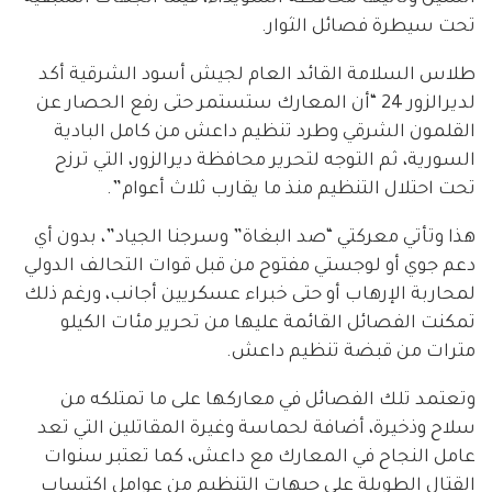
تحت سيطرة فصائل الثوار.
طلاس السلامة القائد العام لجيش أسود الشرقية أكد
لديرالزور 24 “أن المعارك ستستمر حتى رفع الحصار عن
القلمون الشرقي وطرد تنظيم داعش من كامل البادية
السورية، ثم التوجه لتحرير محافظة ديرالزور، التي ترزح
تحت احتلال التنظيم منذ ما يقارب ثلاث أعوام”.
هذا وتأتي معركتي “صد البغاة” وسرجنا الجياد”، بدون أي
دعم جوي أو لوجستي مفتوح من قبل قوات التحالف الدولي
لمحاربة الإرهاب أو حتى خبراء عسكريين أجانب، ورغم ذلك
تمكنت الفصائل القائمة عليها من تحرير مئات الكيلو
مترات من قبضة تنظيم داعش.
وتعتمد تلك الفصائل في معاركها على ما تمتلكه من
سلاح وذخيرة، أضافة لحماسة وغيرة المقاتلين التي تعد
عامل النجاح في المعارك مع داعش، كما تعتبر سنوات
القتال الطويلة على جبهات التنظيم من عوامل اكتساب