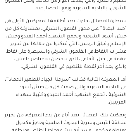
تنظيم داعش، والتي يهدف الثوار من خلالها وصل القلمون
الشرقي، بالبادية السورية ورفع الحصار عنه.
سيطرة الفصائل، جاءت بعد أطلاقها لمعركتين الأولى هي
“صد البغاة” على محور القلمون الشرقي، بمشاركة كل من
جيش أسود الشرقية وتجمع الشهيد أحمد العبدو وجيش
الإسلام وفيلق الرحمن، التي تمكنوا من خلالها من تحرير
عشرات النقاط في القلمون الشرقي والسيطرة على نقاط
مهمة في جبل الأفاعي، الذي يتحصن به عناصر داعش،
والذي يعد أخر نقطة للتنظيم في القلمون الشرقي.
أما المعركة الثانية فكانت “سرجنا الجياد لتطهير الحماد”،
في البادية السورية والتي ضمت كل من جيش أسود
الشرقية ، تجمع الشهيد أحمد العبدو وكتيبة شهداء
القريتين.
وتمكنت تلك الفصائل بعد أيام من بدء المعركة، من تحرير
منطقة التيس وسرية البحوث العلمية وحاجز مكحول
ومنطقة مكحول وسد أبو ريشة وحاجز الظاظا ومنطقة