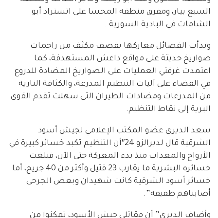
السبع بيار، ومفرق منطقة المحسا على اتستراد أبو
الشامات في البادية السورية .
وبدأت الفصائل معاركها بقصف مكثف من راجمات
صواريخ حديثة على مواقع داعش المستهدفة، كما
اعتمدت غرفتي العمليات على الصواريخ المضادة للدروع
في القضاء على آليات التنظيم المدرعة، والكثافة النارية
من المدرعات ومضادات الطيران التي سهلت تقدم القوى
البرية إلى نقاط التنظيم.
سعد الديري عضو المكتب الإعلامي لجيش أسود
الشرقية قال لديرالزو 24″أن التنظيم تكبد خسائر كبيرة في
الأرواح والمعدات منذ بدء المعركة حتى الآن، فبلغت
خسائره البشرية ما يقارب 23 قتيل وأكثر من 40 جريح، أما
خسائر أسود الشرقية كانت شهيدان وبعض الجرحى
أصابتاهم طفيفة”.
وأضاف الديري” أن مقاتلي جيش الأسود، تمكنوا من