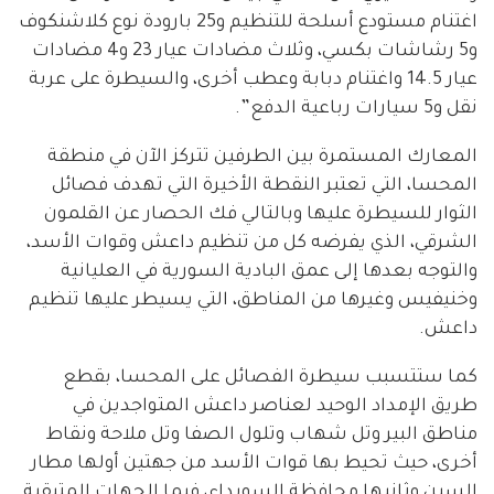
اغتنام مستودع أسلحة للتنظيم و25 بارودة نوع كلاشنكوف
و5 رشاشات بكسي، وثلاث مضادات عيار 23 و4 مضادات
عيار 14.5 واغتنام دبابة وعطب أخرى، والسيطرة على عربة
نقل و5 سيارات رباعية الدفع”.
المعارك المستمرة بين الطرفين تتركز الآن في منطقة
المحسا، التي تعتبر النقطة الأخيرة التي تهدف فصائل
الثوار للسيطرة عليها وبالتالي فك الحصار عن القلمون
الشرقي، الذي يفرضه كل من تنظيم داعش وقوات الأسد،
والتوجه بعدها إلى عمق البادية السورية في العليانية
وخنيفيس وغيرها من المناطق، التي يسيطر عليها تنظيم
داعش.
كما ستتسبب سيطرة الفصائل على المحسا، بقطع
طريق الإمداد الوحيد لعناصر داعش المتواجدين في
مناطق البير وتل شهاب وتلول الصفا وتل ملاحة ونقاط
أخرى، حيث تحيط بها قوات الأسد من جهتين أولها مطار
السين وثانيها محافظة السويداء، فيما الجهات المتبقية