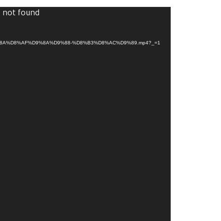
Video
) not found
Player
D9%81%D9%8A%D8%AF%D9%8A%D9%88-%D8%B3%D8%AC%D9%89.mp4?_=1