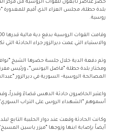
حضر عناصر تابعون للقوات الروسية من مركز ال
بلدة حطلة، مجلس العزاء الذي أقيم للمغدورة 
روسية.
والاستياء التي عمت ديرالزور جراء الحادثة التي تكر
وتم دفعة الدية خلال جلسة حضرها الشيخ “نواف 
ومختار بلدة حطلة “فاضل اليونس”، ورئيس مفرزة
المصالحة الروسية- السورية في ديرالزور “عبدال
واعتبر الحاضرون حادثة الدهس قضاءً وقدراً، وقد
أسموهم “الشهداء الروس على التراب السوري”
وكانت الحادثة وقعت عند دوار الحلبية التابع ل
أيضاً بإصابة ابنها وزوجها “ميزر ياسين المسيخ