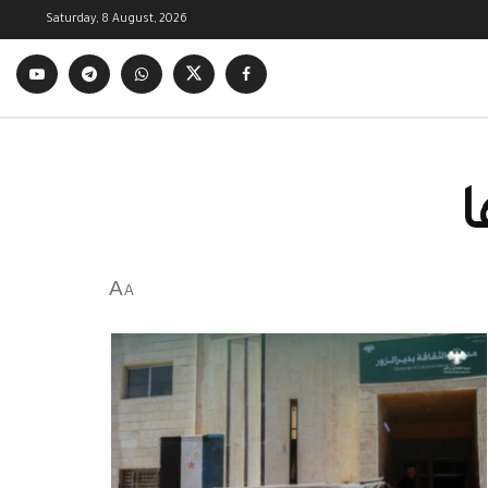
Saturday, 8 August, 2026
ا
A
A