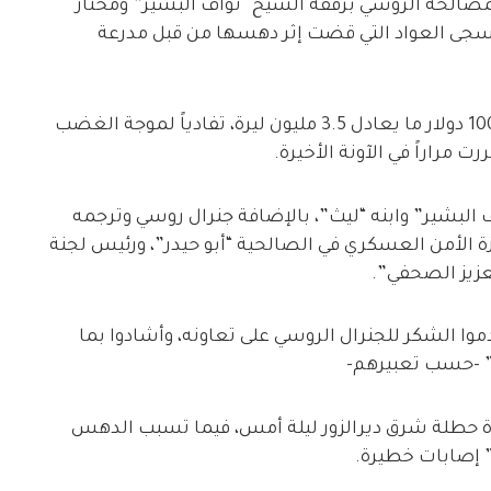
مصالحة الروسي برفقة الشيخ “نواف البشير” ومختار
“سجى العواد التي قضت إثر دهسها من قبل مدرعة
وقامت القوات الروسية بدفع دية مالية قدرها 1000 دولار ما يعادل 3.5 مليون ليرة، تفادياً لموجة الغضب
رت مراراً في الآونة الأخيرة.
البشير” وابنه “ليث”، بالإضافة جنرال روسي وترجمه
 الأمن العسكري في الصالحية “أبو حيدر”، ورئيس لجنة
عزيز الصحفي”.
موا الشكر للجنرال الروسي على تعاونه، وأشادوا بما
 -حسب تعبيرهم-
بلدة حطلة شرق ديرالزور ليلة أمس، فيما تسبب الدهس
” إصابات خطيرة.