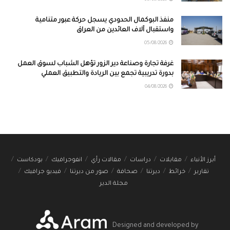
05/08/2026
منفذ البوكمال الحدودي يسجل حركة عبور متنامية
واستقبال آلاف العائدين من العراق
05/08/2026
غرفة تجارة وصناعة دير الزور تؤهل الشباب لسوق العمل
بدورة تدريبية تجمع بين الريادة والتطبيق العملي
04/08/2026
أبرز الأنباء
مقابلات
دراسات
مقالات رأي
انفوجرافيك
بودكاست
تقارير
خرائط
ديرتنا
صحافة
صور من ديرتنا
فيديو جرافيك
مجلة الدير
Designed and developed by