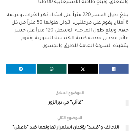
والمعلق، وتبلغ طاقته الاستيعابية 80 طناً.
يبلغ طول الجسر 220 متراً على امتداد نهر الفرات، وعرضه
6 أمتار، يقوم على مرحلتين، الأولى طولها 50 متراً من كل
جهة، ويبلغ طول المرحلة الوسطى 120 متراً على جسر
عائم معدني تقدمه كتيبة الهندسة السورية وتقوم
بتنفيذه الشركة العامة للطرق والجسور.
الموضوع السابق
“قاآني” في ديرالزور
الموضوع التالي
التحالف و”قسد” يؤكدان استمرار تعاونهما ضد “داعش”