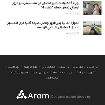
إجراء 7 عمليات تنظير هضمي في مستشفى دير الزور
الوطني ضمن حملة “شفاء 4”
07/08/2026
الموارد المائية بدير الزور تواصل صيانة أقنية الري لتحسين
وصول المياه إلى الأراضي الزراعية
06/08/2026
أبرز الأنباء
مقابلات
دراسات
مقالات رأي
انفوجرافيك
بودكاست
تقارير
خرائط
ديرتنا
صحافة
صور من ديرتنا
فيديو جرافيك
مجلة الدير
Designed and developed by