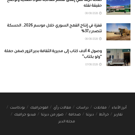
صحة الرقة تنفي إغلاق قسم معالجة سوء التغذية وتوضح
حقيقة نقله
08/08/2026
قفزة في إنتاج القمح السوري خلال موسم 2026.. الحسكة
تتصدر بـ37%
08/08/2026
وصول 4 آلاف كتاب إلى مديرية الثقافة بدير الزور ضمن حملة
“ولو بكتاب”
07/08/2026
أبرز الأنباء
مقابلات
دراسات
مقالات رأي
انفوجرافيك
بودكاست
تقارير
خرائط
ديرتنا
صحافة
صور من ديرتنا
فيديو جرافيك
مجلة الدير