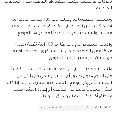
تحركات لوجستية مكثفة شهدتها القاعدة خلال الساعات
الماضية.
وبحسب المعلومات، وصلت نحو 100 شاحنة قادمة من
إقليم كردستان العراق إلى القاعدة، حيث شرعت بتحميل
معدات وآليات عسكرية تمهيداً لمغادرتها الموقع.
وأكدت المصادر خروج ما يقارب 100 آلية ثقيلة (لودر)
محمّلة من القاعدة ضمن رتل عسكري اتجه نحو إقليم
كردستان عبر معبر الوليد الحدودي.
وتشير المعطيات إلى أن عملية الانسحاب بدأت فعلياً
على الأرض، دون صدور أي تعليق رسمي حتى الآن من
الجانب الأمريكي يوضح طبيعة هذه التحركات، وما إذا كانت
تمثل انسحاباً كاملاً من القاعدة أم إعادة انتشار ضمن
مناطق أخرى في شمال وشرق سوريا.
كلمات دلالية:
القوات الأمريكية
قاعدة قسرك