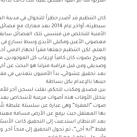
اقتربوا منا ثم ألقوا القبض علينا تلك كانت بداي
كان التنظيم قد أصدر حظراً للتجوال في مدينة 
سيطرته، أواخر عام 2014 بعد م
الأمنية للتخلص من منتسبي تلك الفصائل سابقا
معصوبي الأعين ومكبلي الأيدي وسط تسارع في 
العلم، لكن التنظيم جعلها مقراً لجهاز الامني أح
وصرخ بصوت كان كافياً لإرعاب كل الموجودين، من م
وصديقي ومن قبل مراقبة منزلنا هو البحث عن أخ
بعد تحقيق عشوائي، بدأ الأمنيون بتعذيبي في مقر
حينها بالإعدام بكل بساطة.
بين مصدق ومكذب للحكم، نقلت لسجن أخر للأمني
يتخلل الأوقات هذه أصوات مرعبة لأشخاص يعذبون
صوت “المقرة” وهي عبارة عن سلسلة غليظة تلُف
بها المعتقل حيث يرفع عن الأرض مسافة معينة
بعد الانتظار، استدعيت إلى التحقيق كانت الأسئل
فقط “أنه أخي”، ثم تحول التحقيق إلى منحاً آخر. و