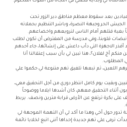
ة المأساة لي وبداية قصتي في النجاة من الموت المحتوم.
الميادين بعد سقوط معظم مناطق دير الزور تحت
عارك مع فصائل الجيش الحر وجبهة النصرة، وباشر التنظيم بحملاته
ً بغية قتلهم أمام الناس لترويعهم واخضاعهم.
نبضات قلوبنا، وفي مدرسة من المفترض أن تكون لطلب
د أقذر الاجهزة التي دأب داعش على إنشائها، جاء أحدهم
نكم أخ لفلان؟، هنا تبين لي بأن سبب إعتقالنا أنا
ي المطلوب.
هم اللعين، ثم تبعها تلفيق تهم متنوعة لي حكموا علي
ين وبقيت يوم كامل انتظر دوري من أجل التحقيق معي،
 أثناء التحقيق معهم، كان أشدها ايلاما ووضوحاً
 على بكرة ترتفع عن الأرض قرابة مترين ونصف. يربط
.
ة تدور حول أخي وهذا ما أكد لي أن التهمة الموجهة لي
بدأت ترمى علي تهم جديدة إحداها أنني اتبع لخلايا نائمة