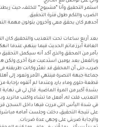
وأني على تواصل مع الخارج.
استمر التحقيق وأنا “مشبوح” للخلف، حيث ربطت
الضرب واللكم طول فترة التحقيق.
أحدهم كان يحقق معي وآخرون يتولون مهمة الت
بعد أربع ساعات تحت التعذيب والتحقيق كان ا
العامة أبرز ماتم الحديث فيما بينهم، عندما انهك
بأمر من المحقق والذي أكد أنه سيكمل التحقيق في
وبالفعل بعد يومين استدعيت مرة أخرى ولكن هذه
ضرب، حتى أن المحقق قد تغيّر وكانت طريقته في ت
جماعة جبهة النصرة فينتهي الأمر وتعود إلى أهل
قطعة حلوى وماء بارد وعندما لم أتفوه بإجابة من
بشدة أكبر من المرة الماضية. قال لي في نهاية 
التعذيب قلت له، أفعل ما تشاء واكتب ماتريد وبال
في شدة اليأس التي مررت فيها داخل السجن قرر 
على نتيجة التحقيق، دخلت وجلست أمامه مباشرة 
والإجابة ضربني على وجهي عدة ضربات.