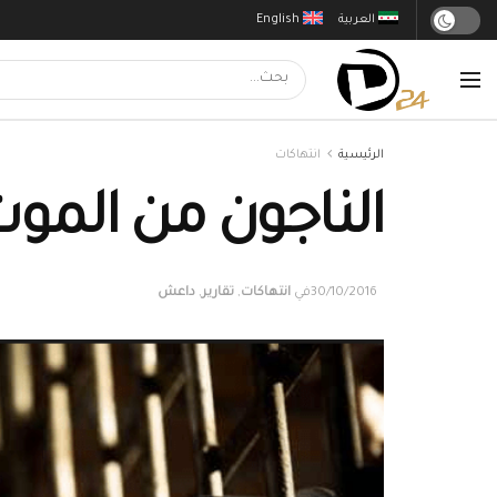
العربية
English
الرئيسية
انتهاكات
الناجون من الموت (
30/10/2016
في
انتهاكات
,
تقارير
,
داعش