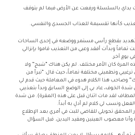
 يداي بالسلسلة ورفعت عن الأرض فيما لم يتوقف
عذيب كأنها تقسيمة للعذاب الجسدي والنفسي.
لتهديد بقطع رأسي مستمر ووضعه في إحدى الساحات
ت تماماً وبدأت أفقد وعيي من التعذيب قاموا بإنزالي
 يومٍ آخر.
 المرة كان الأمر مختلف. لم يكن هناك “شبح” ولا
رغيبي وتطميني مختلفة تماماً، حيث قال: “تبرأ من
ك” وصاحب هذا الكلام هدوء في المعاملة حيث قدم لي
 شدة الخوف، عاد بي إلى الوضع السابق وبدأ بتعذيبي
المطاف لقد مات اثنان قبل على هذه (المقرة). من شدة
فعل ونسب لي كلام لم أدلِ به أبداً.
المحقق تحويلي للقاضي للبت في أمري بعد الإطلاع
وأنا معصوب العينين ومقيد اليدين. قبل السؤال