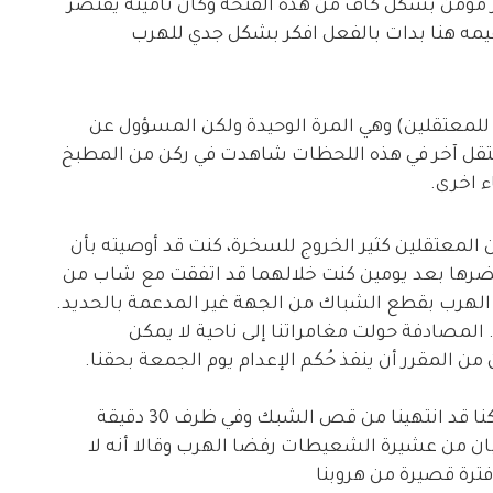
 مؤمن بشكل كاف من هذه الفتحة وكان تأمينه يقتصر
يمه هنا بدات بالفعل افكر بشكل جدي للهرب
 للمعتقلين) وهي المرة الوحيدة ولكن المسؤول عن
معتقل آخر في هذه اللحظات شاهدت في ركن من المطبخ
 اخرى.
لمعتقلين كثير الخروج للسخرة، كنت قد أوصيته بأن
حضرها بعد يومين كنت خلالهما قد اتفقت مع شاب من
 الهرب بقطع الشباك من الجهة غير المدعمة بالحديد.
استخدامها. المصادفة حولت مغامراتنا إلى ناحية لا يمكن
 المقرر أن ينفذ حُكم الإعدام يوم الجمعة بحقنا.
في الساعة الواحدة والنصف بعد منتصف الليل كنا قد انتهينا من قص الشبك وفي ظرف 30 دقيقة
 شابان من عشيرة الشعيطات رفضا الهرب وقالا أنه لا
فترة قصيرة من هروبنا