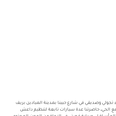
د أيام من مرور عيد الفطر عام 2014 وأثناء تجولي وصديقي في شارع حيينا بمدينة الميادين بريف
وامع الحي، حاصرتنا عدة سيارات تابعة لتنظيم داعش