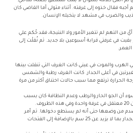
قق ثم أنهى كلامه بسؤال لا يمت للمنطق بصلة، سألني:
 أجبه فقال خذوه إلى غرفته. أثناء مثولي أما القاضي كان
يب والضرب في مشهد لا يتخيله الإنسان.
 من التهم لم تتغير الأمور ولا النتيجة، فقد حُكم علي
يت في غرفتي قرابة أسبوعين بلا جديد. ثم نُقلْت إلى
العمر.
في الهرب والموت في عيني كانت الغرف التي تنقلت بينها
يرتين في أعلى الجدار. كانت الغرف رطبة والشمس
ة الحرارة ترتفع مما سبب حالات اختناق أكثر من مرة
وء أن الجو الحار والرطب وعدم النظافة كان يسبب
ف.
فصدم من وضعها حتى أنه لم يستطع دخولها. ثم أمر
بإحضار مطرقة وأمر تكسير القسم العلوي من الجدار بما لا يزيد عن 25 سم بالإضافة إلى الفتحات