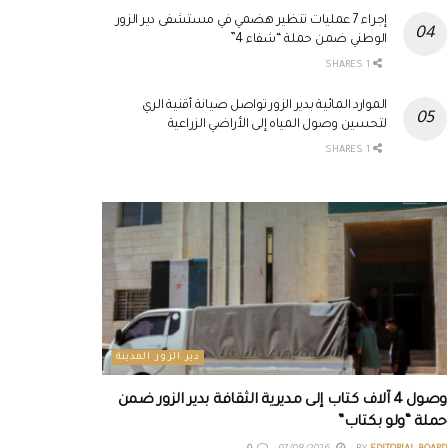
إجراء 7 عمليات تنظير هضمي في مستشفى دير الزور
الوطني ضمن حملة “شفاء 4”
1 SHARES
الموارد المائية بدير الزور تواصل صيانة أقنية الري
لتحسين وصول المياه إلى الأراضي الزراعية
1 SHARES
دير الزور المدينة
وصول 4 آلاف كتاب إلى مديرية الثقافة بدير الزور ضمن
حملة “ولو بكتاب”