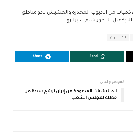
ل كميات من الحبوب المخدرة والحشيش نحو مناطق
وكمال-الباغوز شرقي ديرالزور.
الكبتاجون
Share
Send
الموضوع التالي
الميليشيات المدعومة من إيران ترشّح سيدة من
حطلة لمجلس الشعب