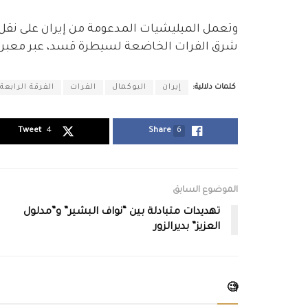
وتعمل الميليشيات المدعومة من إيران على نق
شرق الفرات الخاضعة لسيطرة قسد، عبر معبر الب
كلمات دلالية:
إيران
البوكمال
الفرات
الفرقة الرابعة
Tweet
4
Share
6
الموضوع السابق
تهديدات متبادلة بين “نواف البشير” و”مدلول
العزيز” بديرالزور
🧐