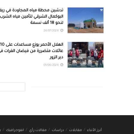
تدشين محطة مياه المجاودة في ري
البوكمال الشرقي لتأمين مياه الشرب
لنحو 18 ألف نسمة
24/07/2026
الهلال الأحمر يوزع مساعد
عائلات متضررة من فيضان الفرات ف
دير الزور
01/06/2026
أبرز الأنباء
مقابلات
دراسات
مقالات رأي
انفوجرافيك
ب