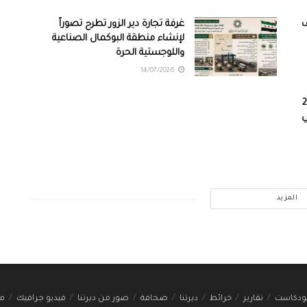
ف
غرفة تجارة دير الزور تطرح تصوراً
لإنشاء منطقة البوكمال الصناعية
واللوجستية الحرة
14/07/2026
ات على 210
ي
المزيد
ودكاست
تقارير
خرائط
ديرتنا
صحافة
صور من ديرتنا
فيديو جرافيك
مج