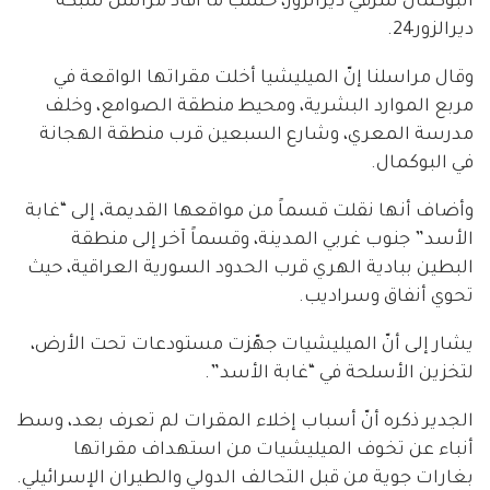
البوكمال شرقي ديرالزور، حسب ما أفاد مراسل شبكة
ديرالزور24.
وقال مراسلنا إنّ الميليشيا أخلت مقراتها الواقعة في
مربع الموارد البشرية، ومحيط منطقة الصوامع، وخلف
مدرسة المعري، وشارع السبعين قرب منطقة الهجانة
في البوكمال.
وأضاف أنها نقلت قسماً من مواقعها القديمة، إلى “غابة
الأسد” جنوب غربي المدينة، وقسماً آخر إلى منطقة
البطين ببادية الهري قرب الحدود السورية العراقية، حيث
تحوي أنفاق وسراديب.
يشار إلى أنّ الميليشيات جهّزت مستودعات تحت الأرض،
لتخزين الأسلحة في “غابة الأسد”.
الجدير ذكره أنّ أسباب إخلاء المقرات لم تعرف بعد، وسط
أنباء عن تخوف الميليشيات من استهداف مقراتها
بغارات جوية من قبل التحالف الدولي والطيران الإسرائيلي.