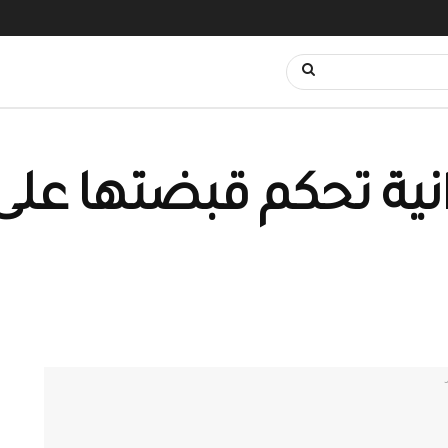
انية تحكم قبضتها عل