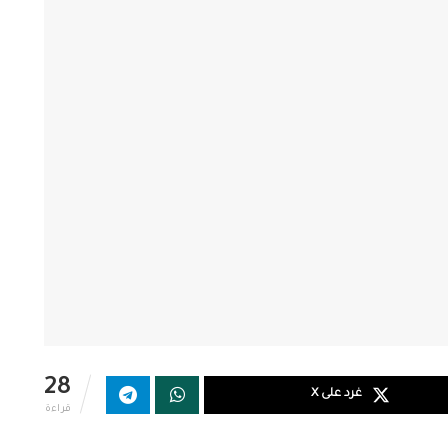
28
غرد على X
قراءة