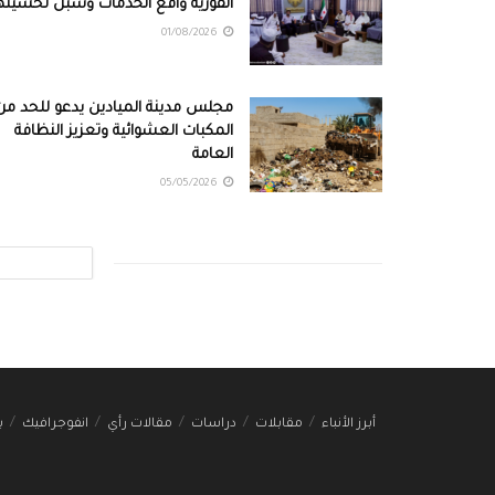
القورية واقع الخدمات وسبل تحسينه
01/08/2026
مجلس مدينة الميادين يدعو للحد من
المكبات العشوائية وتعزيز النظافة
العامة
05/05/2026
أبرز الأنباء
مقابلات
دراسات
مقالات رأي
انفوجرافيك
ب