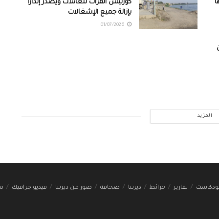
ا
كورنيش الفرات للعائلات ويصدر إنذاراً
بإزالة جميع الإشغالات
01/07/2026
المزيد
ودكاست
تقارير
خرائط
ديرتنا
صحافة
صور من ديرتنا
فيديو جرافيك
مج