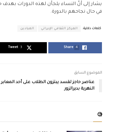
يشار إلى أنّ النساء يلجأن لهذه الدورات بهد
في حال نجاحهم بالدورة.
كلمات دلالية:
المركز الثقافي الإيراني
الميادين
Tweet
3
Share
4
الموضوع السابق
عناصر حاجز لقسد يبتزون الطلاب على أحد المعابر
النهرية بديرالزور
🧐