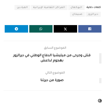
كلمات دلالية:
البوكمال
المراكز الثقافية الإيرانية
الميادين
ديرالزور
صبيخان
الموضوع السابق
قتلى وجرحى من ميليشيا الدفاع الوطني في ديرالزور
بهجوم لداعش
الموضوع التالي
صورة من ديرتنا
🧐