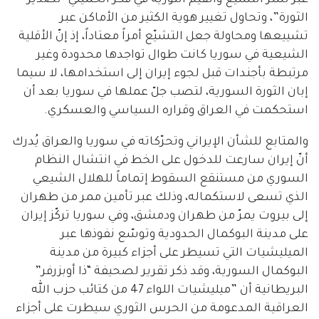
الثورة”، وتحاول تغيير هوية الكثير من الأماكن عبر
تشييعها ومحاولة جعل التشيّع أمراً معتاداً، إذ إنّ الأقلية
الشيعية في سوريا كانت طوال تواجدها محدودة وغير
مرتبطة بأجندات قبل لجوء إيران إلى استخدامها، لا سيما
إبان الثورة السورية، لتصب جلّ عملها في سوريا بعد أن
استحكمت في العراق وقراره السياسي والعسكري.
والمتابع للشأن الإيراني وتحرّكاته في سوريا والعراق يُدرك
أنّ إيران سارعت للدخول على الخط في انتشال النظام
السوري من مستنقع السقوط إتماماً للهلال الشيعي
الذي تسعى لاستكماله، وذلك عبر تأمين ممر من طهران
إلى بيروت يمرّ من طهران ودمشق، وفي سوريا تركّز إيران
على مدينة البوكمال الحدودية وتوسّع نفوذها عبر
الميليشيات التي تسيطر على أجزاء كبيرة من مدينة
البوكمال السورية، وقد ذكر تقرير لصحيفة “ذا أوبزرفر”
البريطانية أن ”ميليشيات اللواء 47 من كتائب حزب الله
العراقية المدعومة من الحرس الثوري سيطرت على أجزاء