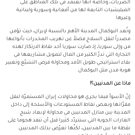
الضربات، وخاصة أنّها تعتمد في تلك المناطق على
الميليشيات التابعة لها من أفغانية وسورية ولبنانية
وغيرها.
وتُعد البوكمال المدينة الأهم بالنسبة لإيران، حيث تؤمن
مصدراً لنقل السلاح فضلاً عن تهريب المخدرات بأنواعها
من وإلى سوريا، إذ صارت سوريا أحد نقاط الارتكاز لهذه
التجارة التي تدرّ الكثير من المال لتمويل مشاريعها في
بقاء استراتيجي طويل الأمد ومحاولة فرض التشيّع وتغيير
هوية مدن مثل البوكمال.
ماذا
عن
المدنيين؟
!
إنّ الأسوأ فيما يجري هو محاولات إيران المستمرّة لنقل
مقرّاتها وبعض نقاط المستودعات والأسلحة إلى داخل
المدينة بين منازل المدنيين في محاولة لإبعاد شبح
الغارات الجوية التي ستتردّد كثيرا قبل أن تنفذ هجوما على
نقطة ما بين المدنيين، لكنّها تعرّض بذلك المدنيين