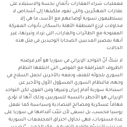
فعمليات شراء العقارات بأثمانٍ بخسة والاستيلاء على
عقارات المهجّرين، والتي تعود ملكيتها إلى أشخاص لا
يستطيعون تسوية أوضاعهم مع الأسد، ما هي إلا
محاولات لزرع المنطقة الآهلة بالسكان بأدوات المعركة
المفتوحة مع الطائرات والغارات، التي تزداد وتيرتها، غير
آبهة بمصير المدنيين الضحايا الوحيدين في مثل هذه
الحالات.
لا شكّ أنّ التواجد الإيراني في سوريا هو أمر فرضته
الظروف المترافقة مع الفوضى التي اختلقها النظام
السوري بلجوئه للعنف ودفعه بالآخرين لحمل السلاح في
وجهه، فالنظام السوري المسؤول الأول والأخير عن
استباحة سورية أمام إيران وغيرها ومن القوى، لكن التواجد
الإيراني هو الأخطر بالنسبة للسوريين، وذلك أنّها لا تؤدي
مهاماً عسكرية ومصالح اقتصادية وسياسية كما تفعل
روسيا فحسب، بل تسعى لأن تثبّت أقدامها في سوريا على
عدة مستويات، فهي تحاول اختراق المجتمعات السورية
عبر نشر التشيّع والقيم الثورية في فكر الخميني “تصدير