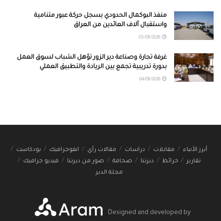
منفذ البوكمال الحدودي يسجل حركة عبور متنامية
واستقبال آلاف العائدين من العراق
05/08/2026
غرفة تجارة وصناعة دير الزور تؤهل الشباب لسوق العمل
بدورة تدريبية تجمع بين الريادة والتطبيق العملي
04/08/2026
أبرز الأنباء
مقابلات
دراسات
مقالات رأي
انفوجرافيك
بودكاست
تقارير
خرائط
ديرتنا
صحافة
صور من ديرتنا
فيديو جرافيك
مجلة الدير
Designed and developed by