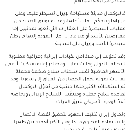
للخطر غير آبهة بحياتهم.
فالبوكمال مدينة مستباحة لإيران تسيطر عليها وعلى
قراراها وتتحكّم برقاب أهلها، وقد تم توثيق العديد من
عمليات السيطرة على العقارات التي تعود لمدنيين إما
معارضين للأسد أو غير قادرين على العودة إليها في ظلّ
سيطرة الأسد وإيران على المدينة.
وقد تحوّلت إلى ملاذ آمن لقيادات إيرانية وعراقية مطلوبة
للتحالف الدولي وكانت تقارير ومصادر إعلامية ذكرت أنّه في
الأشهر الماضية نقلت شحنات سلاح ضخمة محملة
بعربات تمويه تحمل الخضار من العراق إلى سوريا، وقد
تم استهداف الكثير منها خشية من تحوّل البوكمال
لقاعدة سلاح خطيرة ومتنفّس للسلاح الإيراني وبخاصة
ضدّ الوجود الأمريكي شرق الفرات.
وتحاول إيران تكثيف الجهود لتحقيق نقطة الاتصال
والاستفادة القصوى منها وهي الأكثر أهمية بين طهران
وبيروت مروراً بالعراق وسوريا