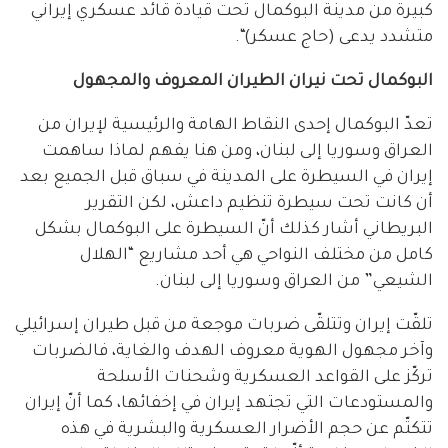
كبيرة من مدينة البوكمال تحت قيادة قائد عسكري إيراني
متشدد يدعى (حاج عسكر)“.
البوكمال
تحت
نيران
الطيران
المعروف
والمجهول
تعدّ البوكمال إحدى النقاط الهامة والرئيسية لإيران من
العراق وسوريا إلى لبنان، ومن هنا يفهم لماذا ساهمت
إيران في السيطرة على المدينة في سباق قبل الجميع بعد
أن كانت تحت سيطرة تنظيم داعش، لكن التقرير
البريطاني أشار كذلك أنّ السيطرة على البوكمال بشكل
كامل من مختلف النواحي هي أحد مشاريع “الهلال
الشيعي” من العراق وسوريا إلى لبنان.
تلقّت إيران وتتلقّى ضربات موجعة من قبل طيران إسرائيلي
وآخر مجهول الهوية معروف الهدف والغاية، فالضربات
تركّز على القواعد العسكرية وشحنات الأسلحة
والمستودعات التي تجتهد إيران في إخفائها، كما أنّ إيران
تتكتّم عن حجم الأضرار العسكرية والبشرية في هذه