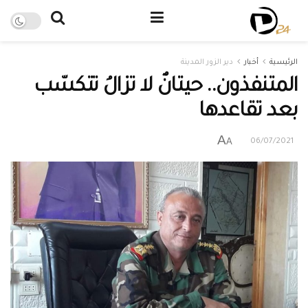
الرئيسية
أخبار
دير الزور المدينة
المتنفذون.. حيتانٌ لا تزالُ تتكسّب
بعد تقاعدها
A
A
06/07/2021