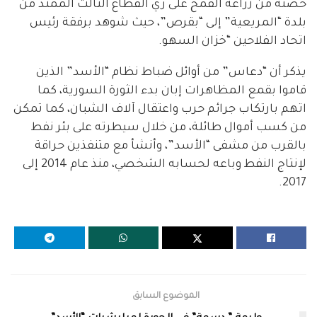
حصته من زراعة القمح على ري القطاع الثالث الممتد من
بلدة “المريعية” إلى “بقرص”، حيث شوهد برفقة رئيس
اتحاد الفلاحين “خزان السهو.
يذكر أن “دعاس” من أوائل ضباط نظام “الأسد” الذين
قاموا بقمع المظاهرات إبان بدء الثورة السورية، كما
اتهم بارتكاب جرائم حرب واعتقال آلاف الشبان، كما تمكن
من كسب أموال طائلة، من خلال سيطرته على بئر نفط
بالقرب من مشفى “الأسد”، وأنشأ مع متنفذين حراقة
لإنتاج النفط وباعه لحسابه الشخصي، منذ عام 2014 إلى
2017.
الموضوع السابق