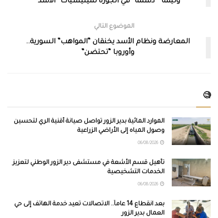
وليمة ” دسمة” في الجورة لميليشيات “الأسد”
الموضوع التالي
المعارضة ونظام الأسد يخنقان “المواهب” السورية..
وأوروبا “تحتضن”
🧐
الموارد المائية بدير الزور تواصل صيانة أقنية الري لتحسين
وصول المياه إلى الأراضي الزراعية
06/08/2026
تأهيل قسم الأشعة في مستشفى دير الزور الوطني لتعزيز
الخدمات التشخيصية
06/08/2026
بعد انقطاع 14 عاماً.. الاتصالات تعيد خدمة الهاتف إلى حي
العمال بدير الزور