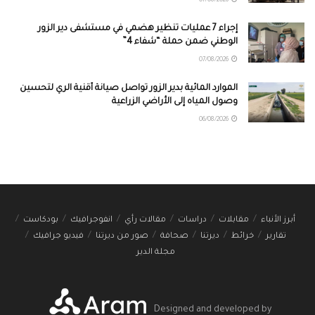
07/08/2026
إجراء 7 عمليات تنظير هضمي في مستشفى دير الزور
الوطني ضمن حملة “شفاء 4”
07/08/2026
الموارد المائية بدير الزور تواصل صيانة أقنية الري لتحسين
وصول المياه إلى الأراضي الزراعية
06/08/2026
أبرز الأنباء
مقابلات
دراسات
مقالات رأي
انفوجرافيك
بودكاست
تقارير
خرائط
ديرتنا
صحافة
صور من ديرتنا
فيديو جرافيك
مجلة الدير
Designed and developed by