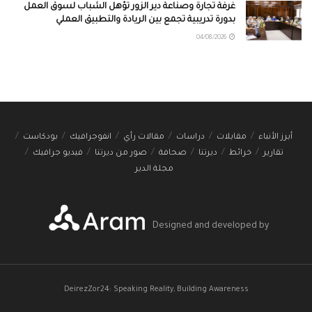
غرفة تجارة وصناعة دير الزور تؤهل الشباب لسوق العمل
بدورة تدريبية تجمع بين الريادة والتطبيق العملي
04/08/2026
أبرز الأنباء
مقابلات
دراسات
مقالات رأي
انفوجرافيك
بودكاست
تقارير
خرائط
ديرتنا
صحافة
صور من ديرتنا
فيديو جرافيك
مجلة الدير
Designed and developed by
DeirezZor24: Speaking Reality, Building Awareness