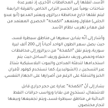
الأسد، لنقلها إلى المحافظات الأخرى، إذ تعبر عدة
شاحنات يومياً عبر الجسر الترابي الخاص بالفرقة الرابعة
ليتم نقلها خارج محافظة ديرالزور، ويعتبر المدعو (أبو عبدو
الحلبي) مقاول ومتعهد “الكمخة” الحصري المعتمد من
قبل معابر تهريب نظام الأسد.
وأشار إلى أنّه يتباين سعرها في مناطق سيطرة قسد،
حيث يصل سعر الطون الواحد أحياناً إلى 200 ألف ليرة
سورية، ويتم نقل “الكمخة” من ديرالزور إلى محافظات
حماه وحمص وريف دمشق وريف الساحل حيث يتم
استخدامها لتدفئة المداجن والبيوت البلاستيكية شتاءً
عبر التسخين بـ (الشوليدير)، كما تستخدم كوقود لأفران
الخبز والتدفئة على الرغم من أضرارها على الجهاز التنفسي.
يشار إلى أنّ “الكمخة” عبارة عن حجر حراري قابل
للاشتعال، تستخرج من بقايا ورواسب حراقات النفط
البدائية في مناطق سيطرة قسد، ويتم تجميعها وبيعها
لتجار مختصون.