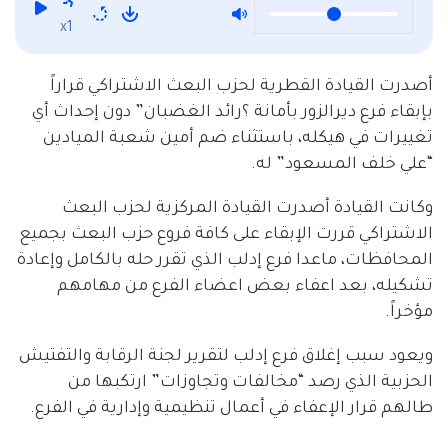
x1
أصدرت القيادة القطرية لحزب البعث الاشتراكي قراراً
بإبقاء فرع ديرالزور بأمانة ؟رائد الغضبان” دون إحداث أي
تغييرات في هيكله، باستثناء ضم أمين شعبة الميادين
“علي خلف المسعود” له.
وكانت القيادة أصدرت القيادة المركزية لحزب البعث
الاشتراكي قررت الإبقاء على كافة فروع حزب البعث بجميع
المحافظات، ماعدا فرع إدلب الذي تقرر حله بالكامل وإعادة
تشكيله، بعد اعفاء بعض اعضاء الفرع من مهامهم
مؤخراً.
ويعود سبب إغلاق فرع إدلب لتقرير لجنة الرقابة والتفتيش
الحزبية الذي رصد “مخالفات وتجاوزات” ارتكبها من
طالهم قرار الإعفاء في أعمال تنظيمية وإدارية في الفرع.