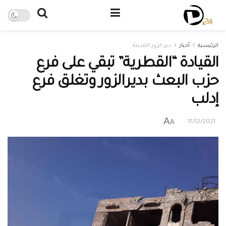
الرئيسية
أخبار
دير الزور المدينة
القيادة “القطرية” تبقي على فرع
حزب البعث بديرالزور وتغلق فرع
إدلب
A
A
17/12/2021