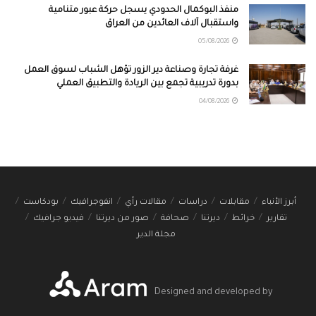
منفذ البوكمال الحدودي يسجل حركة عبور متنامية
واستقبال آلاف العائدين من العراق
05/08/2026
غرفة تجارة وصناعة دير الزور تؤهل الشباب لسوق العمل
بدورة تدريبية تجمع بين الريادة والتطبيق العملي
04/08/2026
أبرز الأنباء
مقابلات
دراسات
مقالات رأي
انفوجرافيك
بودكاست
تقارير
خرائط
ديرتنا
صحافة
صور من ديرتنا
فيديو جرافيك
مجلة الدير
Designed and developed by