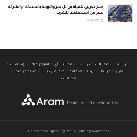
ضخ تجريبي للمياه في تل تمر والتوينة بالحسكة.. والشركة
تحذر من استخدامها للشرب
03/08/2026
أبرز الأنباء
مقابلات
دراسات
مقالات رأي
انفوجرافيك
بودكاست
تقارير
خرائط
ديرتنا
صحافة
صور من ديرتنا
فيديو جرافيك
مجلة الدير
Designed and developed by
DeirezZor24: Speaking Reality, Building Awareness