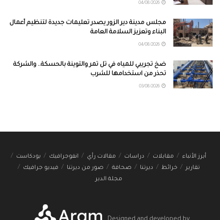
04/08/2026
مجلس مدينة دير الزور يصدر تعليمات جديدة لتنظيم أعمال
البناء وتعزيز السلامة العامة
04/08/2026
ضخ تجريبي للمياه في تل تمر والتوينة بالحسكة.. والشركة
تحذر من استخدامها للشرب
03/08/2026
أبرز الأنباء
مقابلات
دراسات
مقالات رأي
انفوجرافيك
بودكاست
تقارير
خرائط
ديرتنا
صحافة
صور من ديرتنا
فيديو جرافيك
مجلة الدير
Designed and developed by