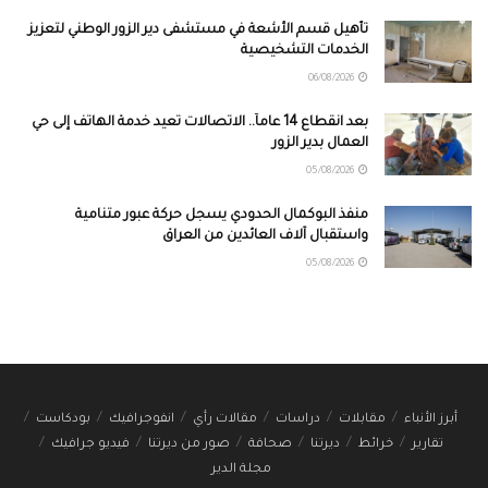
تأهيل قسم الأشعة في مستشفى دير الزور الوطني لتعزيز
الخدمات التشخيصية
06/08/2026
بعد انقطاع 14 عاماً.. الاتصالات تعيد خدمة الهاتف إلى حي
العمال بدير الزور
05/08/2026
منفذ البوكمال الحدودي يسجل حركة عبور متنامية
واستقبال آلاف العائدين من العراق
05/08/2026
أبرز الأنباء
مقابلات
دراسات
مقالات رأي
انفوجرافيك
بودكاست
تقارير
خرائط
ديرتنا
صحافة
صور من ديرتنا
فيديو جرافيك
مجلة الدير