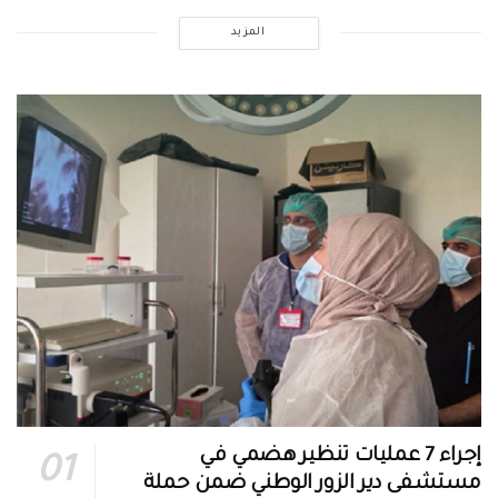
المزيد
إجراء 7 عمليات تنظير هضمي في
مستشفى دير الزور الوطني ضمن حملة