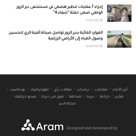
إجراء 7 عمليات تنظير هضمي في مستشفى دير الزور
الوطني ضمن حملة “شفاء 4”
07/08/2026
الموارد المائية بدير الزور تواصل صيانة أقنية الري لتحسين
وصول المياه إلى الأراضي الزراعية
06/08/2026
أبرز الأنباء
مقابلات
دراسات
مقالات رأي
انفوجرافيك
بودكاست
تقارير
خرائط
ديرتنا
صحافة
صور من ديرتنا
فيديو جرافيك
مجلة الدير
Designed and developed by