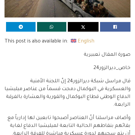
This post is also available in:
English
صورة المقال تعبيرية
خاص_ديرالزور24
قال مراسل شبكة ديرالزور24 إنّ اللجنة الأمنية
والعسكرية في البوكمال دمجت قسماً من عناصر ميليشيا
الدفاع الوطني قطاع البوكمال والقورية والعشارة بالفرقة
الرابعة.
وأضاف مراسلنا أنّ العناصر أصبحوا تابعين لها إدارياً مع
بقائهم بنقاطهم الحالية التابعة لميليشيا الدفاع لغاية
أن يتم سحبهم لدورة عسكرية مباشرة للفرقة الرابعة.