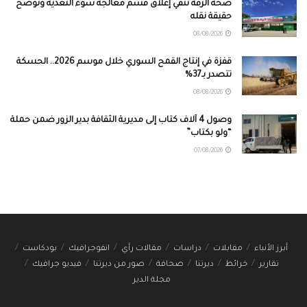
صحة الرقة تنفي إغلاق قسم معالجة سوء التغذية وتوضح
حقيقة نقله
08/08/2026
قفزة في إنتاج القمح السوري خلال موسم 2026.. الحسكة
تتصدر بـ37%
08/08/2026
وصول 4 آلاف كتاب إلى مديرية الثقافة بدير الزور ضمن حملة
“ولو بكتاب”
07/08/2026
أبرز الأنباء
مقابلات
دراسات
مقالات رأي
انفوجرافيك
بودكاست
تقارير
خرائط
ديرتنا
صحافة
صور من ديرتنا
فيديو جرافيك
مجلة الدير