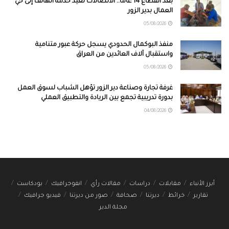
بعد انقطاع 14 عاماً.. الاتصالات تعيد خدمة الهاتف إلى حي
العمال بدير الزور
05/08/2026
منفذ البوكمال الحدودي يسجل حركة عبور متنامية
واستقبال آلاف العائدين من العراق
05/08/2026
غرفة تجارة وصناعة دير الزور تؤهل الشباب لسوق العمل
بدورة تدريبية تجمع بين الريادة والتطبيق العملي
04/08/2026
أبرز الأنباء
مقابلات
دراسات
مقالات رأي
انفوجرافيك
بودكاست
تقارير
خرائط
ديرتنا
صحافة
صور من ديرتنا
فيديو جرافيك
مجلة الدير