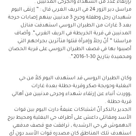
بإرتقاء عدد من الشهداء والجرحى المدنيين .
مراسل دير الزور 24 في الريف الغربي قال : ” إرتقى اليوم
شهيدان رجل وطفلة وجرح 3 مدنيين بينهم إصابات حرجة
بعد 3 غارات من الطيران الروسي استهدفت منازل
المدنيين في قرية الخريطة في الريف الغربي “. وأضاف
مراسلنا ” أنّ رجلاً وإمرأة قتلوا متأثرين بجراحهم التي
أصيبوا بها في قصف الطيران الروسي على قرية الحصان
ومحميدة بتاريخ 30-1-2016 “.
وكان الطيران الروسي قد استهدف اليوم كلاً من حي
البغلية وحويجة صكر وقرية حطلة بعدة غارات
,ووردت أنباء عن إرتقاء شهداء وجرحى مدنيين من أهالي
قرية حطلة .
الجدير بالذكر أنّ اشتباكات عنيفةً دارت اليوم بين قوات
الأسد ومقاتلي داعش على أطراف حي البغلية ومحيط برج
الدهموش في حي الرشدية , ترافقت مع قصف مدفعي
استهدف تلك المناطق كان مصدره قوات الأسد دون أي