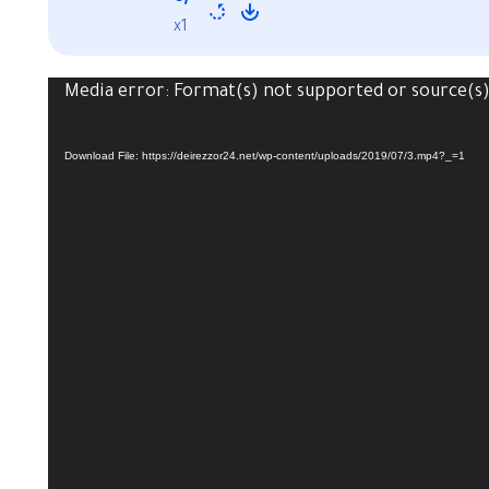
x1
Media error: Format(s) not supported or source(s
Download File: https://deirezzor24.net/wp-content/uploads/2019/07/3.mp4?_=1