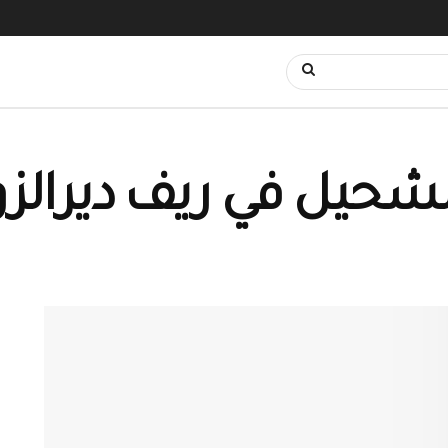
لشحيل في ريف ديرالزو