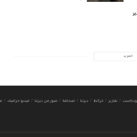
ر
المزيد
ودكاست
تقارير
خرائط
ديرتنا
صحافة
صور من ديرتنا
فيديو جرافيك
مج