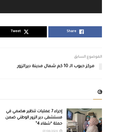
Tweet
Share
الموضوع السابق
مركز حبوب الـ 10 كم شمال مدينة ديرالزور
🧐
إجراء 7 عمليات تنظير هضمي في
مستشفى دير الزور الوطني ضمن
حملة “شفاء 4”
07/08/2026