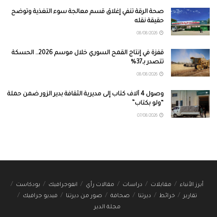
صحة الرقة تنفي إغلاق قسم معالجة سوء التغذية وتوضح
حقيقة نقله
08/08/2026
قفزة في إنتاج القمح السوري خلال موسم 2026.. الحسكة
تتصدر بـ37%
08/08/2026
وصول 4 آلاف كتاب إلى مديرية الثقافة بدير الزور ضمن حملة
“ولو بكتاب”
07/08/2026
أبرز الأنباء
مقابلات
دراسات
مقالات رأي
انفوجرافيك
بودكاست
تقارير
خرائط
ديرتنا
صحافة
صور من ديرتنا
فيديو جرافيك
مجلة الدير