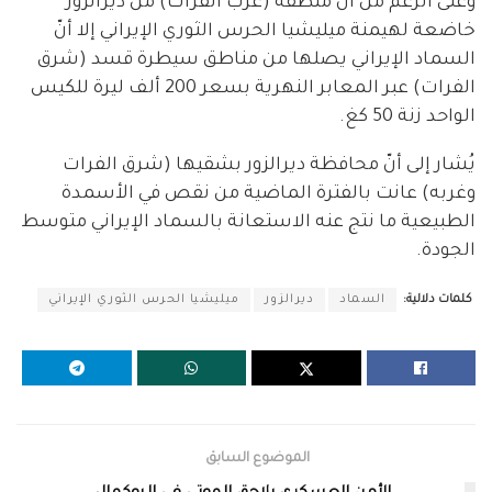
وعلى الرغم من أنّ منطقة (غرب الفرات) من ديرالزور
خاضعة لهيمنة ميليشيا الحرس الثوري الإيراني إلا أنّ
السماد الإيراني يصلها من مناطق سيطرة قسد (شرق
الفرات) عبر المعابر النهرية بسعر 200 ألف ليرة للكيس
الواحد زنة 50 كغ.
يُشار إلى أنّ محافظة ديرالزور بشقيها (شرق الفرات
وغربه) عانت بالفترة الماضية من نقص في الأسمدة
الطبيعية ما نتج عنه الاستعانة بالسماد الإيراني متوسط
الجودة.
كلمات دلالية:
السماد
ديرالزور
ميليشيا الحرس الثوري الإيراني
الموضوع السابق