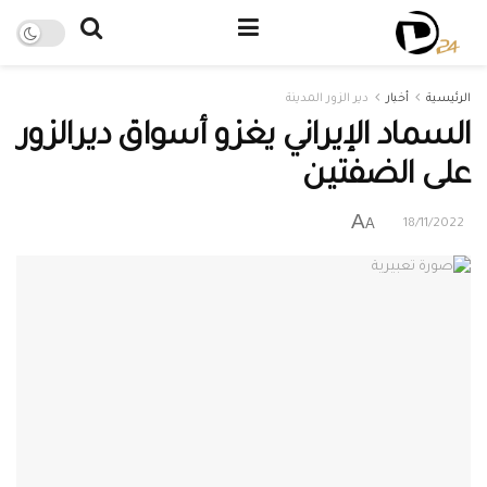
الرئيسية
أخبار
دير الزور المدينة
السماد الإيراني يغزو أسواق ديرالزور
على الضفتين
A
A
18/11/2022