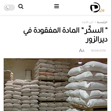
الرئيسية
أبرز الأنباء
” السكّر ” المادة المفقودة في
ديرالزور
A
A
16/04/2016