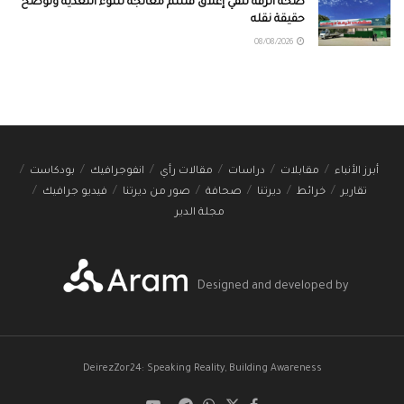
صحة الرقة تنفي إغلاق قسم معالجة سوء التغذية وتوضح
حقيقة نقله
08/08/2026
أبرز الأنباء
مقابلات
دراسات
مقالات رأي
انفوجرافيك
بودكاست
تقارير
خرائط
ديرتنا
صحافة
صور من ديرتنا
فيديو جرافيك
مجلة الدير
Designed and developed by
DeirezZor24: Speaking Reality, Building Awareness