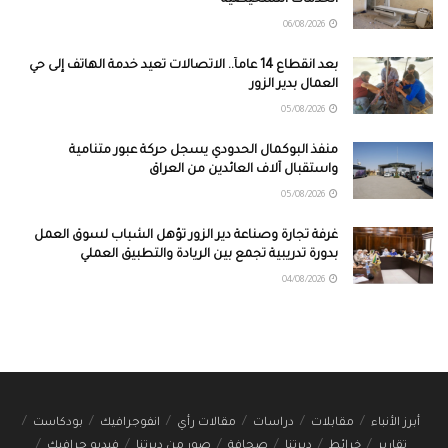
06/08/2026
بعد انقطاع 14 عاماً.. الاتصالات تعيد خدمة الهاتف إلى حي
العمال بدير الزور
05/08/2026
منفذ البوكمال الحدودي يسجل حركة عبور متنامية
واستقبال آلاف العائدين من العراق
05/08/2026
غرفة تجارة وصناعة دير الزور تؤهل الشباب لسوق العمل
بدورة تدريبية تجمع بين الريادة والتطبيق العملي
04/08/2026
أبرز الأنباء
مقابلات
دراسات
مقالات رأي
انفوجرافيك
بودكاست
تقارير
خرائط
ديرتنا
صحافة
صور من ديرتنا
فيديو جرافيك