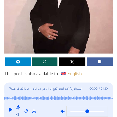
This post is also available in:
English
01:20
/
00:00
"السراوي" أحد أهم أذرع إيران في ديرالزور.. ماذا تعرف عنه؟
x1