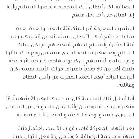
الرصافة، لكن أبطال تلك المجموعة رفضوا التسليم وأبوا
إلا القتال حتى أخر رجل فيهم
استمرت المعركة غير المتكافئة بالعدد والعدة لعدة
ساعات، دافع فيها الأبطال باستماته عن أنفسهم رغم
قلة الذخيرة والسلاح لديهم، فبعضهم لم يكن يملك
السلاح وبعضهم سلاحه الفردي مسدس ومع ذلك قاتلوا
ولم يسلموا أنفسهم بل كبدوا مهاجميهم خسائر فادحة،
بلغت أكثر من 80 جندياً باعتراف قوات الأسد نفسه، كان
أبرزهم الرائد أيهم الحمد المقرب من رأس النظام
وعائلته.
أما أبطال تلك الملحمة كان عدد شهداءهم 21 شهيداً، 18
منهم من مدينة موحسن وأثنان من حلب وآخر من الساحل
السوري، جسدوا وحدة الهدف والمصير لأبناء سورية.
بعد انتهاء المعركة قامت قوات الأسد، باحتجاز جثث
شهداء ملحمة الرصافة، خوفاً من ردة فعل الثوار ، حيث