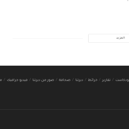
المزيد
ودكاست
تقارير
خرائط
ديرتنا
صحافة
صور من ديرتنا
فيديو جرافيك
مج