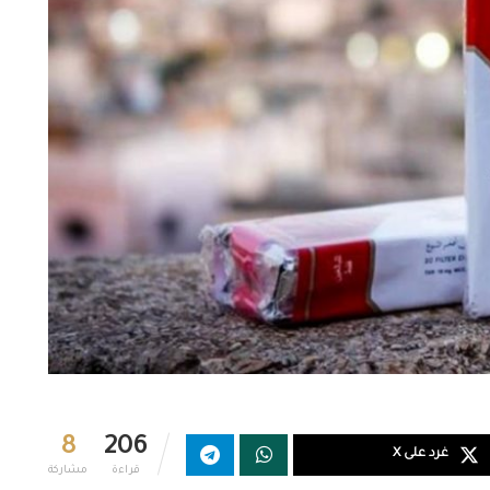
8
206
غرد على X
قراءة
مشاركة