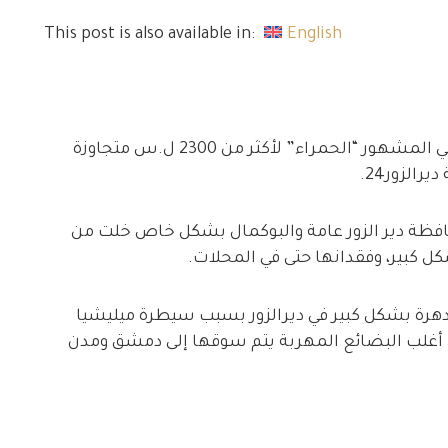
This post is also available in:
English
وصل سعر علبة التبغ في ديرالزور من التبغ الوطني المشهور “الحمراء” لأكثر من 2300 ل.س متجاوزة
الزور24.
حافظة دير الزور عامة والبوكمال بشكل خاص خلت من
ل كبير، وفقدانها حتى في المحلات.
مزدهرة بشكل كبير في ديرالزور بسبب سيطرة ميليشيا
 أغلب البضائع المهربة يتم سوقها إلى دمشق ومدن