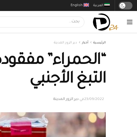
العربية
English
الرئيسية
أخبار
دير الزور المدينة
“الحمراء” مفقودة
التبغ الأجنبي
23/09/2022
في
دير الزور المدينة