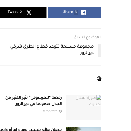
Tweet
2
Share
3
الموضوع السابق
مجموعة مسلحة تتوعد قطاع الطرق شرقي
ديرالزور
🧐
رخصة “للمرسومي” تثير الكثير من
الجدل خصوصا في دير الزور
12/06/2025
حصان هائج يتسبب بوفاة امرأة وإصاب