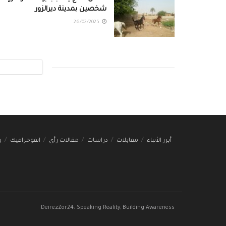
شخصين بمدينة ديرالزور
26/02/2025
أبرز الأنباء
مقابلات
دراسات
مقالات رأي
انفوجرافيك
ب
DeirezZor24: Speaking Reality, Building Awareness