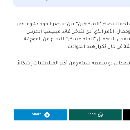
جرت خلال الأسبوعين الماضيين اشتباكات بالأسلحة البيضاء “السكاكين” بين عناصر الفوج 47 وعناصر
كمال، الأمر الذي أدى لتدخل قائد ميليشيا الحرس
الثوري الإيراني والمسؤول عن الميليشيات الإيرانية في البوكمال “الحاج عسكر” للدفاع عن الفوج 47
ة في حال تكرار هذه الحوادث.
يادة أبوعيسى المشهداني ذو سمعة سيئة ومن أكثر الميليشيات إشكالاً
Share
Send