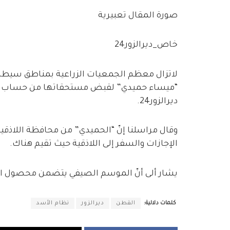
صورة المقال تعبيرية
خاص_ديرالزور24
لاتزال معظم الجمعيات الزراعية بمناطق سيطرة ن
“ميساء حميدي” لقبض مستحقاتها من حساب ا
ديرالزور24.
وقال مراسلنا إنّ “الحميدي” من محافظة اللاذقية
الإجازات والسفر إلى اللاذقية حيث تقيم هناك.
يشار ألى أنّ الموسم الصيفي يتضمن محصول ال
كلمات دلالية:
القطن
ديرالزور
نظام الأسد