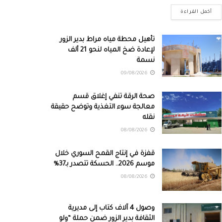
أكمل القراءة
تأهيل محطة مياه مراط بدير الزور
لإعادة ضخ المياه لنحو 21 ألف
نسمة
09/08/2026
صحة الرقة تنفي إغلاق قسم
معالجة سوء التغذية وتوضح حقيقة
نقله
08/08/2026
قفزة في إنتاج القمح السوري خلال
موسم 2026.. الحسكة تتصدر بـ37%
08/08/2026
وصول 4 آلاف كتاب إلى مديرية
الثقافة بدير الزور ضمن حملة “ولو