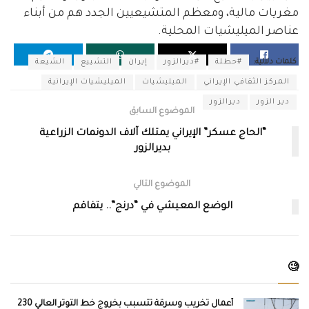
مغريات مالية، ومعظم المتشيعيين الجدد هم من أبناء
عناصر الميليشيات المحلية.
كلمات دلالية:
#حطلة
#ديرالزور
إيران
التشييع
الشيعة
المركز الثقافي الإيراني
الميليشيات
الميليشيات الإيرانية
دير الزور
ديرالزور
الموضوع السابق
“الحاج عسكر” الإيراني يمتلك آلاف الدونمات الزراعية
بديرالزور
الموضوع التالي
الوضع المعيشي في “درنج”.. يتفاقم
🧐
أعمال تخريب وسرقة تتسبب بخروج خط التوتر العالي 230