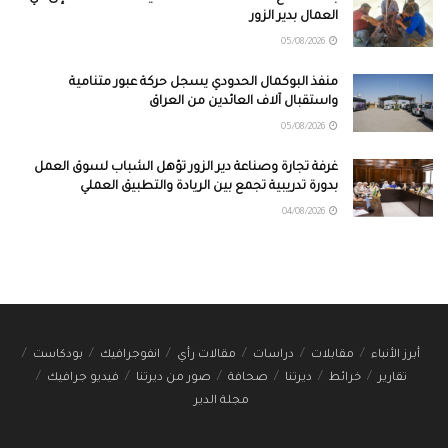
العمال بدير الزور
05/08/2026
منفذ البوكمال الحدودي يسجل حركة عبور متنامية
واستقبال آلاف العائدين من العراق
05/08/2026
غرفة تجارة وصناعة دير الزور تؤهل الشباب لسوق العمل
بدورة تدريبية تجمع بين الريادة والتطبيق العملي
04/08/2026
أبرز الأنباء
مقابلات
دراسات
مقالات رأي
انفوجرافيك
بودكاست
تقارير
خرائط
ديرتنا
صحافة
صور من ديرتنا
فيديو جرافيك
مجلة الدير