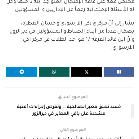
مختص معه على قاعة الإمتحان المتواجد ابنه داخلها وحلّ
له الأسئلة الإمتحانية رغماً عن الإداريين و المسؤولين.
يشار إلى أنّ مركزي زكي الآرسوزي و حسان العطرة،
يضمّان عدداً من أبناء الضباط و المسؤولين في ديرالزور،
وأنّ ابن قائد الفرقة 17 هو أحد الطلاب في مركز زكي
الآرسوزي.
الموضوع السابق
قسد تغلق معبر الصالحية … وتفرض إجراءات أمنية
مشددة على باقي المعابر في ديرالزور
الموضوع التالي