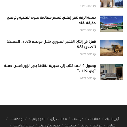
09/08/2026
صحة الرقة تنفي إغلاق قسم معالجة سوء التغذية وتوضح
حقيقة نقله
08/08/2026
قفزة في إنتاج القمح السوري خلال موسم 2026.. الحسكة
تتصدر بـ37%
08/08/2026
وصول 4 آلاف كتاب إلى مديرية الثقافة بدير الزور ضمن حملة
“ولو بكتاب”
07/08/2026
أبرز الأنباء
مقابلات
دراسات
مقالات رأي
انفوجرافيك
بودكاست
تقارير
خرائط
ديرتنا
صحافة
صور من ديرتنا
فيديو جرافيك