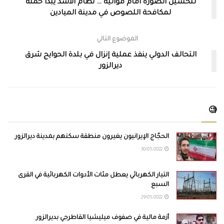
لتحسين الصورة أمام مواليه … نظام الأسد يبدأ حملة
لمكافحة اللصوص في مدينة الميادين
الموضوع التالي
التحالف الدولي ينفذ عملية إنزال في بلدة الحوايج شرق
ديرالزور
🧐
الحجّاج الإيرانيون يغيرون منطقة سكنهم بمدينة ديرالزور
30/05/2022
التيار الكهربائي يعطل مئات الأدوات الكهربائية في القرى
السبع
29/05/2022
أزمة مالية في صفوف ميليشيا القاطرجي بديرالزور