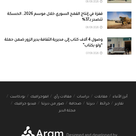
08/08/2026
قفزة في إنتاج القمح السوري خلال موسم 2026.. الحسكة
تتصدر بـ37%
08/08/2026
وصول 4 آلاف كتاب إلى مديرية الثقافة بدير الزور ضمن حملة
“ولو بكتاب”
07/08/2026
أبرز الأنباء
مقابلات
دراسات
مقالات رأي
انفوجرافيك
بودكاست
تقارير
خرائط
ديرتنا
صحافة
صور من ديرتنا
فيديو جرافيك
مجلة الدير
Designed and developed by