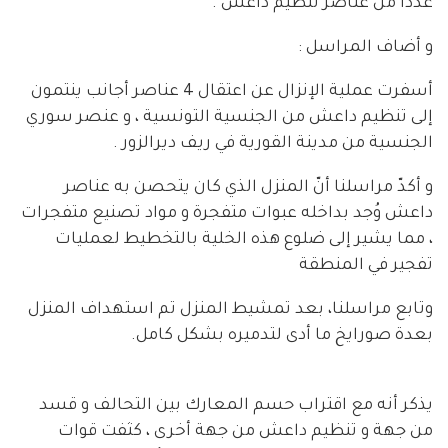
عدداً من عناصر تنظيم داعش .
و أضاف المراسل :
أسفرت عملية الإنزال عن اعتقال 4 عناصر أجانب ينتمون
إلى تنظيم داعش من الجنسية التونسية ، و عنصر سوري
الجنسية من مدينة القورية في ريف ديرالزور .
و أكدّ مراسلنا أنّ المنزل الذي كان يتحصن به عناصر
داعش وُجد بداخله عبوات متفجرة و مواد تصنيع متفجرات
، مما يشير إلى ضلوع هذه الخلية بالتخطيط لعمليات
تفجير في المنطقة
وتابع مراسلنا، بعد تمشيط المنزل تم استهداف المنزل
بعدة صورايخ ما أدى لتدميره بشكل كامل.
يذكر أنه مع اقتراب حسم المعارك بين التحالف و قسد
من جهة و تنظيم داعش من جهة أخرى ، كثفت قوات