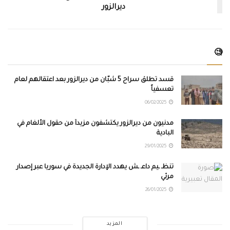
ديرالزور
🧐
قسد تطلق سراح 5 شبّان من ديرالزور بعد اعتقالهم لعام
تعسفياً
06/02/2025
مدنيون من ديرالزور يكتشفون مزيداً من حقول الألغام في
البادية
29/01/2025
تنظـ ـيم داعـ ـش يهدد الإدارة الجديدة في سوريا عبر إصدار
مرئي
26/01/2025
المزيد